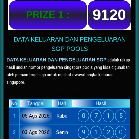
9120
PRIZE 1 :
DATA KELUARAN DAN PENGELUARAN
SGP POOLS
DATA KELUARAN DAN PENGELUARAN SGP
adalah rekap
hasil undian nomor pengeluaran singapore pools yang bisa digunakan
oleh pemain togel sgp untuk melihat riwayat angka keluaran
singapore.