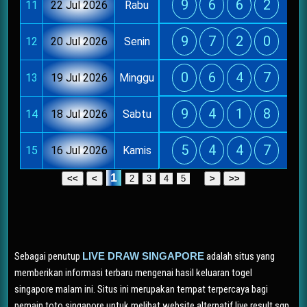
Sebagai penutup
LIVE DRAW SINGAPORE
adalah situs yang
memberikan informasi terbaru mengenai hasil keluaran togel
singapore malam ini. Situs ini merupakan tempat terpercaya bagi
pemain toto singapore untuk melihat website alternatif live result sgp